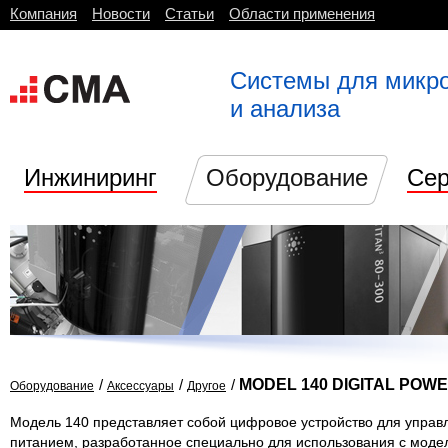
Компания
Новости
Статьи
Области применения
Системы для микр
и анализа
Инжиниринг
Оборудование
Сер
/
/
/
MODEL 140 DIGITAL PO
Оборудование
Аксессуары
Другое
Модель 140 представляет собой цифровое устройство для управ
питанием, разработанное специально для использования с моде