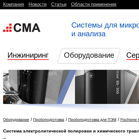
Компания
Новости
Статьи
Области применения
Системы для микр
и анализа
Инжиниринг
Оборудование
Сер
/
/
/
Оборудование
Пробоподготовка
Пробоподготовка для ПЭМ
Fischione 
Система электролитической полировки и химического травл