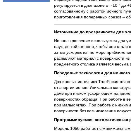
регулируется в диапазоне от -10 ° до
согласованному с работой ионного пуч
приготовления поперечных срезов – о
Истончение
до
прозрачности
для
эл
Ионное травление используется для у
наук, до той степени, чтобы они стали
затем ускоряются по мере приближени
распыляют материал с поверхности из
предметного столика является весьма
Передовые
технологии
для
ионного
Два ионных источника TrueFocus точн
от энергии ионов. Уникальная констру
даже при низком ускоряющем напряжен
поверхностях образца. При работе в в
при малых углах. При работе с низким
поверхности без возникновения искусс
Программируемая
,
автоматическая
Модель 1050 работает с минимальным 