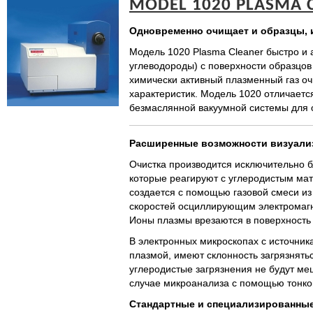
MODEL 1020 PLASMA
Одновременно очищает и образцы, 
Модель 1020 Plasma Cleaner быстро и 
углеводороды) с поверхности образцов
химически активный плазменный газ оч
характеристик. Модель 1020 отличаетс
безмаслянной вакуумной системы для 
Расширенные
возможности
визуали
Очистка производится исключительно 
которые реагируют с углеродистым ма
создается с помощью газовой смеси из
скоростей осциллирующим электромагни
Ионы плазмы врезаются в поверхность 
В электронных микроскопах с источник
плазмой, имеют склонность загрязнять
углеродистые загрязнения не будут ме
случае микроанализа с помощью тонког
Стандартные
и
специализированны