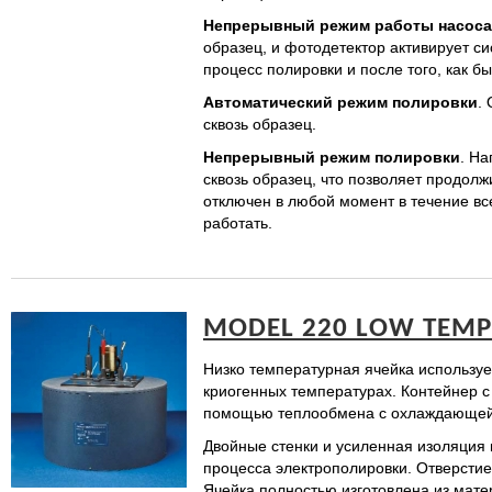
Непрерывный
режим
работы
насоса
образец, и фотодетектор активирует с
процесс полировки и после того, как 
Автоматический
режим
полировки
.
сквозь образец.
Непрерывный
режим
полировки
. На
сквозь образец, что позволяет продол
отключен в любой момент в течение в
работать.
MODEL 220 LOW TEMP
Низко температурная ячейка использует
криогенных температурах. Контейнер с
помощью теплообмена с охлаждающей с
Двойные стенки и усиленная изоляция 
процесса электрополировки. Отверстие
Ячейка полностью изготовлена из мате