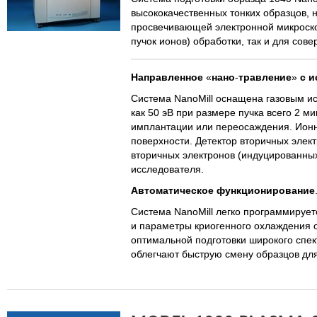
высококачественных тонких образцов,
просвечивающей электронной микроско
пучок ионов) обработки, так и для сов
Направленное
«
нано
-
травление
»
с
и
Система NanoMill оснащена газовым ис
как 50 эВ при размере пучка всего 2 м
имплантации или переосаждения. Ионн
поверхности. Детектор вторичных электр
вторичных электронов (индуцированны
исследователя.
Автоматическое
функционирование
Система NanoMill легко программирует
и параметры криогенного охлаждения о
оптимальной подготовки широкого спек
облегчают быструю смену образцов дл